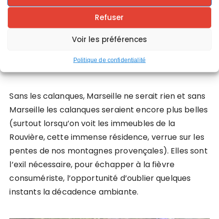
En été :
elles sont en relief du réel, le
calcaire miroir des rayons du soleil, électrise
Refuser
les corps.
Voir les préférences
A l’automne :
l’alternance de cieux
maussades invite à l’introspection.
Politique de confidentialité
Sans les calanques, Marseille ne serait rien et sans
Marseille les calanques seraient encore plus belles
(surtout lorsqu’on voit les immeubles de la
Rouvière, cette immense résidence, verrue sur les
pentes de nos montagnes provençales). Elles sont
l’exil nécessaire, pour échapper à la fièvre
consumériste, l’opportunité d’oublier quelques
instants la décadence ambiante.