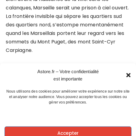
calanques, Marseille serait une prison à ciel ouvert.
La frontière invisible qui sépare les quartiers sud
des quartiers nord, s’estompe momentanément
quand les Marseillais portent leur regard vers les
sommets du Mont Puget, des mont Saint-Cyr
Carpiagne.
Le cycle des saisons dans le massif :
Astore.fr – Votre confidentialité
est importante
Nous utilisons des cookies pour améliorer votre expérience sur notre site
Au printemps :
les fleurs, les papillons, le
et analyser notre audience. Vous pouvez accepter tous les cookies ou
thym, le romarin agissent comme le meilleur
gérer vos préférences.
des antidépresseurs.
En hiver :
battues par un mistral glacial, elles
deviennent un rite de passage.
Accepter