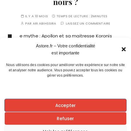
noirs ?
IL Y A 10 MOIS
TEMPS DE LECTURE :
2MINUTES
PAR
ARI ABIHSSIRA
LAISSEZ UN COMMENTAIRE
L
e mythe : Apollon et sa maitresse Koronis
Certaines vérités sont douloureuses, même
Astore.fr – Votre confidentialité
pour un Dieu. L’histoire qui nous est contée
est importante
concerne Apollon. Fils de Zeus, lui le dieu solaire, le
représentant des arts, du chant, de la musique, et…
Nous utilisons des cookies pour améliorer votre expérience sur notre site
et analyser notre audience. Vous pouvez accepter tous les cookies ou
gérer vos préférences.
CONTINUER LA LECTURE
Accepter
Refuser
ALCHIMIE
DICTIONNAIRE DES OISEAUX MYTHIQUES