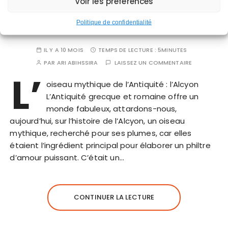
Voir les préférences
MYTHE GREC
OISEAUX
L’Alcyon un oiseau mystérieux
Politique de confidentialité
IL Y A 10 MOIS
TEMPS DE LECTURE :
5MINUTES
PAR
ARI ABIHSSIRA
LAISSEZ UN COMMENTAIRE
L’
oiseau mythique de l’Antiquité : l’Alcyon
L’Antiquité grecque et romaine offre un
monde fabuleux, attardons-nous,
aujourd’hui, sur l’histoire de l’Alcyon, un oiseau
mythique, recherché pour ses plumes, car elles
étaient l’ingrédient principal pour élaborer un philtre
d’amour puissant. C’était un…
CONTINUER LA LECTURE