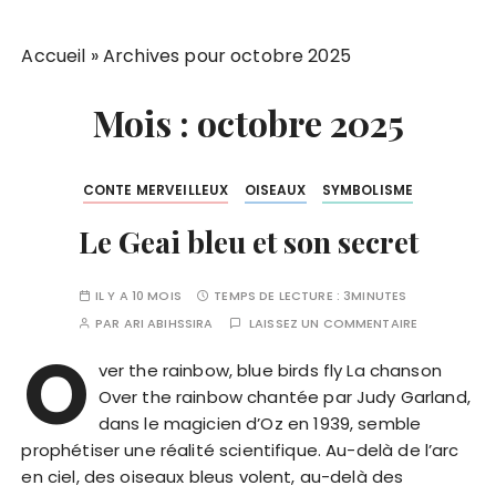
Accueil
»
Archives pour octobre 2025
Mois :
octobre 2025
CONTE MERVEILLEUX
OISEAUX
SYMBOLISME
Le Geai bleu et son secret
IL Y A 10 MOIS
TEMPS DE LECTURE :
3MINUTES
PAR
ARI ABIHSSIRA
LAISSEZ UN COMMENTAIRE
O
ver the rainbow, blue birds fly La chanson
Over the rainbow chantée par Judy Garland,
dans le magicien d’Oz en 1939, semble
prophétiser une réalité scientifique. Au-delà de l’arc
en ciel, des oiseaux bleus volent, au-delà des