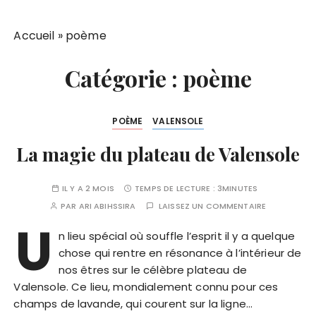
Accueil
»
poème
Catégorie :
poème
POÈME
VALENSOLE
La magie du plateau de Valensole
IL Y A 2 MOIS
TEMPS DE LECTURE :
3MINUTES
PAR
ARI ABIHSSIRA
LAISSEZ UN COMMENTAIRE
U
n lieu spécial où souffle l’esprit il y a quelque
chose qui rentre en résonance à l’intérieur de
nos êtres sur le célèbre plateau de
Valensole. Ce lieu, mondialement connu pour ces
champs de lavande, qui courent sur la ligne…