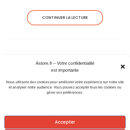
CONTINUER LA LECTURE
Astore.fr – Votre confidentialité
Articles récents
est importante
La magie du plateau de Valensole
Nous utilisons des cookies pour améliorer votre expérience sur notre site
Le Phénix : Symbole de résurrection
et analyser notre audience. Vous pouvez accepter tous les cookies ou
gérer vos préférences.
Les calanques de Marseille, un exil
accessible
Des premiers combats humains à l’art
martial : l’histoire ancienne de la lutte
Accepter
Symbolique du nombre 14