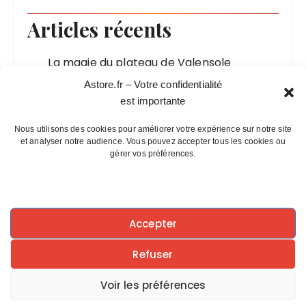
r
Articles récents
c
h
La magie du plateau de Valensole
e
Le Phénix : Symbole de résurrection
p
Astore.fr – Votre confidentialité
Les calanques de Marseille, un exil
o
est importante
accessible
u
Des premiers combats humains à l’art
Nous utilisons des cookies pour améliorer votre expérience sur notre site
r
et analyser notre audience. Vous pouvez accepter tous les cookies ou
martial : l’histoire ancienne de la lutte
gérer vos préférences.
Symbolique du nombre 14
:
Accepter
Rétrospective
Refuser
Voir les préférences
juin 2026