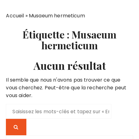
Accueil
»
Musaeum hermeticum
Étiquette :
Musaeum
hermeticum
Aucun résultat
Il semble que nous n'avons pas trouver ce que
vous cherchez. Peut-être que la recherche peut
vous aider.
R
e
c
h
e