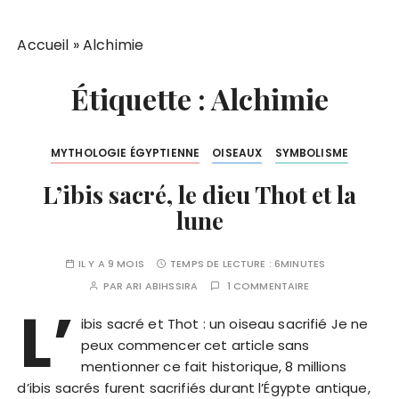
Accueil
»
Alchimie
Étiquette :
Alchimie
MYTHOLOGIE ÉGYPTIENNE
OISEAUX
SYMBOLISME
L’ibis sacré, le dieu Thot et la
lune
IL Y A 9 MOIS
TEMPS DE LECTURE :
6MINUTES
PAR
ARI ABIHSSIRA
1 COMMENTAIRE
L’
ibis sacré et Thot : un oiseau sacrifié Je ne
peux commencer cet article sans
mentionner ce fait historique, 8 millions
d’ibis sacrés furent sacrifiés durant l’Égypte antique,