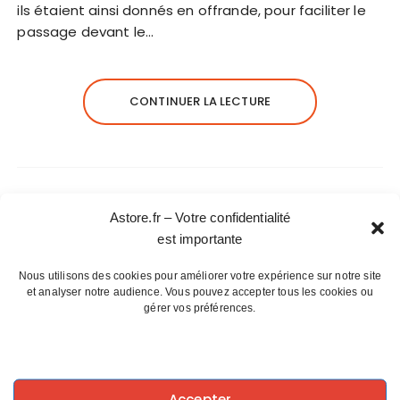
ils étaient ainsi donnés en offrande, pour faciliter le
passage devant le…
CONTINUER LA LECTURE
Astore.fr – Votre confidentialité
est importante
Articles récents
Nous utilisons des cookies pour améliorer votre expérience sur notre site
et analyser notre audience. Vous pouvez accepter tous les cookies ou
La magie du plateau de Valensole
gérer vos préférences.
Le Phénix : Symbole de résurrection
Les calanques de Marseille, un exil
accessible
Des premiers combats humains à l’art
Accepter