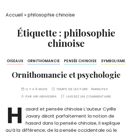
Accueil
»
philosophie chinoise
Étiquette :
philosophie
chinoise
OISEAUX
ORNITHOMANCIE
PENSÉE CHINOISE
SYMBOLISME
Ornithomancie et psychologie
IL Y A 9 MOIS
TEMPS DE LECTURE :
4MINUTES
PAR
ARI ABIHSSIRA
LAISSEZ UN COMMENTAIRE
H
asard et pensée chinoise L’auteur Cyrille
Javary décrit parfaitement la notion de
hasard dans la pensée chinoise, il explique
qu’à la différence, de la pensée occidentale où le