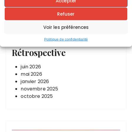
Accepter
martial : l’histoire ancienne de la lutte
Symbolique du nombre 14
Refuser
Voir les préférences
Politique de confidentialité
Rétrospective
juin 2026
mai 2026
janvier 2026
novembre 2025
octobre 2025