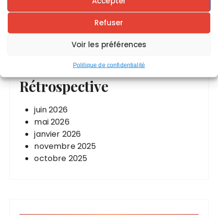
Accepter
martial : l’histoire ancienne de la lutte
Symbolique du nombre 14
Refuser
Voir les préférences
Politique de confidentialité
Rétrospective
juin 2026
mai 2026
janvier 2026
novembre 2025
octobre 2025