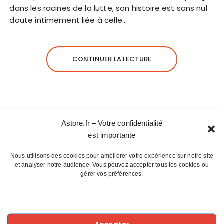
dans les racines de la lutte, son histoire est sans nul
doute intimement liée à celle…
CONTINUER LA LECTURE
Astore.fr – Votre confidentialité
est importante
Articles récents
Nous utilisons des cookies pour améliorer votre expérience sur notre site
et analyser notre audience. Vous pouvez accepter tous les cookies ou
La magie du plateau de Valensole
gérer vos préférences.
Le Phénix : Symbole de résurrection
Les calanques de Marseille, un exil
accessible
Des premiers combats humains à l’art